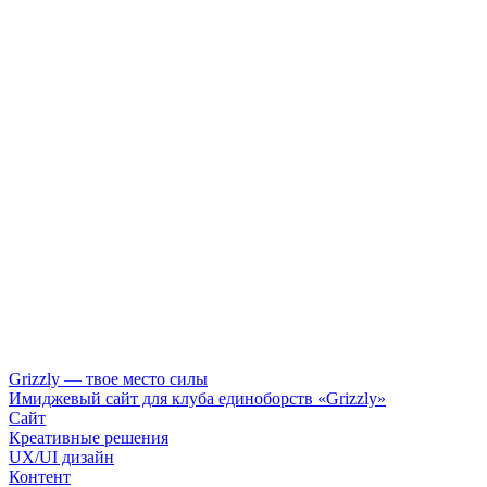
Grizzly — твое место силы
Имиджевый сайт для клуба единоборств «Grizzly»
Сайт
Креативные решения
UX/UI дизайн
Контент