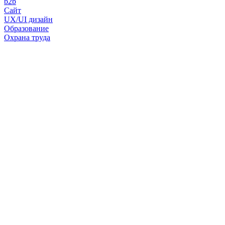
b2b
Сайт
UX/UI дизайн
Образование
Охрана труда