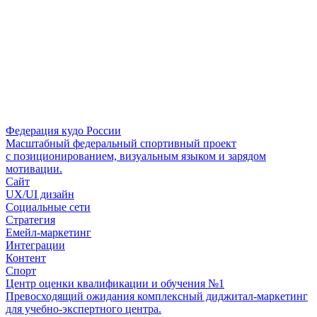
Федерация кудо России
Масштабный федеральный спортивный проект
с позиционированием, визуальным языком и зарядом
мотивации.
Сайт
UX/UI дизайн
Социальные сети
Стратегия
Емейл-маркетинг
Интеграции
Контент
Спорт
Центр оценки квалификации и обучения №1
Превосходящий ожидания комплексный диджитал-маркетинг
для учебно-экспертного центра.