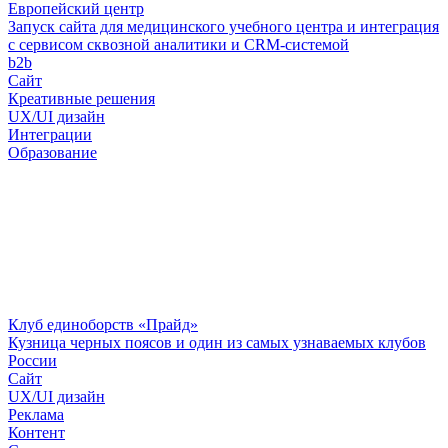
Европейский центр
Запуск сайта для медицинского учебного центра и интеграция
с сервисом сквозной аналитики и CRM-системой
b2b
Сайт
Креативные решения
UX/UI дизайн
Интеграции
Образование
Клуб единоборств «Прайд»
Кузница черных поясов и один из самых узнаваемых клубов
России
Сайт
UX/UI дизайн
Реклама
Контент