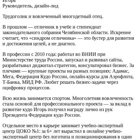
Игорь
Руководитель, дизайн-лид
Трудоголик и вовлеченный многодетный отец.
В прошлом — отличник в учебе и стипендиат
законодательного собрания Челябинской области. Искренне
считает, что «синдром отличника» — это бустер для развития
и достижения целей, а не диагноз.
В профессии с 2010 года: работал во ВНИИ при
Министерстве труда России, запускал и развивал сайты,
разрабатывал диджитал-стратегии, консультировал бизнес. За
плечами — крупные проекты на разных позициях: Адамас,
Мега, Федерация Кудо России, онлайн-курсы для Аэрофлота,
Т-Банка, МИД РФ. Любит решать бизнес-задачи через
оцифровку процессов.
Всю жизнь занимается спортом. Многолетняя вовлеченность
стала основой для профессионального проекта — за вклад в
развитие кудо Игорь получил награду лично из рук
Президента Федерации кудо России.
Отдельное место в карьере занимает учебно-экспертный
центр ЦОКО №1: за 6+ лет вырастил в онлайне учебно-
экспертный центр без логотипа и позиционирования в один