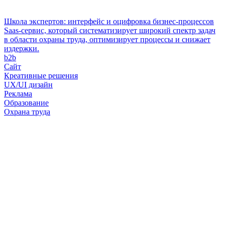
Школа экспертов: интерфейс и оцифровка бизнес-процессов
Saas-сервис, который систематизирует широкий спектр задач
в области охраны труда, оптимизирует процессы и снижает
издержки.
b2b
Сайт
Креативные решения
UX/UI дизайн
Реклама
Образование
Охрана труда